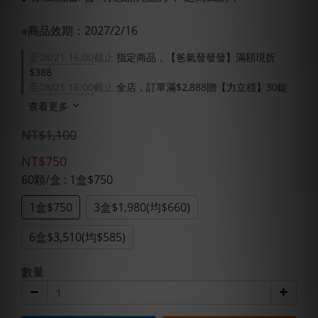
※商品效期：2027/2/16
至
08/21 16:00
截止
指定商品，【爸氣發發發】滿額現折
$388
至
08/21 16:00
截止
全店，訂單滿$2,888贈【力立穩】30錠
查看更多
NT$1,100
NT$750
60顆/盒
: 1盒$750
1盒$750
3盒$1,980(均$660)
6盒$3,510(均$585)
數量