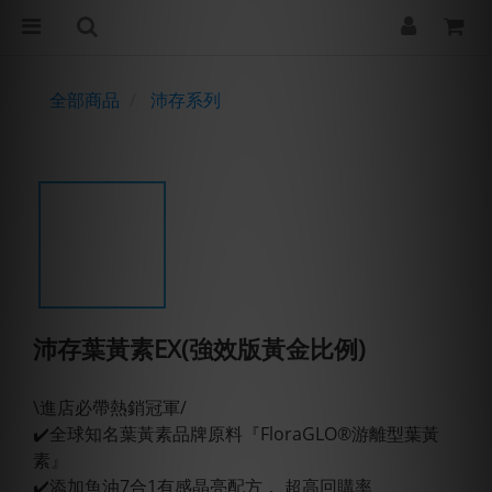
全部商品
沛存系列
沛存葉黃素EX(強效版黃金比例)
\進店必帶熱銷冠軍/
✔️全球知名葉黃素品牌原料『FloraGLO®游離型葉黃
素』
✔️添加魚油7合1有感晶亮配方， 超高回購率