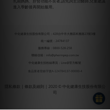
乳期媽媽、肝腎功能不良者,請先詢主治醫師,兒童建議
進入學齡後再開始服用。
中化健康生技股份有限公司；428台中市大雅區科雅路23號3樓
統一編號：24784137
服務專線：0800-528-258
聯絡信箱：info@phermpep.com.tw
中化健康生技粉絲專頁
；
Line@官方帳號
食品業者登錄字號A-124784137-00000-4
隱私條款
|
條款及細則
| 2020 © 中化健康生技股份有限公
司