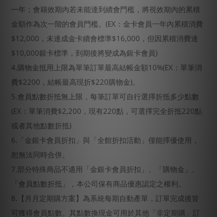
一年；會籍效期內若未能達到續會門檻，將視效期內的累積
金額作為次一階的會員門檻。(EX：金卡會員一年內累積消費
$12,000，未達成金卡續會標準$16,000，但因累積消費達
$10,000銀卡標準，到期後將變成為銀卡會員)
4.購物金抵用上限為單筆訂單最高結帳金額10%(EX：單筆消
費$2200，結帳最高現折$220購物金)。
5.會員點數折抵無上限，每筆訂單可自行選擇折抵多少點數
(EX：單筆消費$2,200，現有220點，可選擇完全折抵220點
或者其他點數折抵)
6.「金銀卡會員折扣」與「全館折扣活動」僅能擇優使用，
恕無法同時合併。
7.部分特殊商品不適用「金銀卡會員折扣」、「購物金」、
「會員點數折抵」，本公司保有商品優惠認定之權利。
8.【月月定期購方案】為系統每期自動產單，訂單完成後皆
可獲得會員點數。其點數換現金可用於其他「非定期購」訂