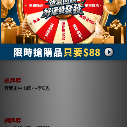
金牌獎
桃園市新埔國小-吳O
銀牌獎
台南市培文國小-林O綺
銀牌獎
宜蘭市中山國小-李O恩
銅牌獎