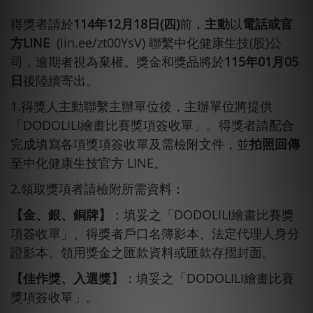
得獎者請於
114
年
12
月
18
日
(
四
)
前，
主動
以
電話或官
方
LINE
(lin.ee/zt00YsV)
聯繫中化健康生技(股)公
司，逾期者視為棄權。獎金和獎品將於
115
年
01
月
05
日
後陸續寄出。
1.得獎人主動聯繫主辦單位後，主辦單位將提供
「DODOLILI繪畫比賽獎項簽收單」。得獎者請配合
完成填寫各項獎項簽收單及需檢附文件，並
拍照回傳
至中化健康生技官方 LINE。
2.領取獎項者請檢附所需資料：
【金、銀、銅牌】
：填妥之「DODOLILI繪畫比賽獎
項簽收單」、得獎者戶口名簿影本、法定代理人身分
證影本、領用獎金之匯款資料或匯款存摺封面。
【佳作獎、入選獎】
：填妥之「DODOLILI繪畫比賽
獎項簽收單」。