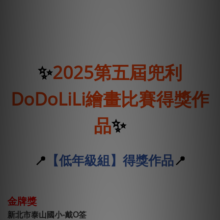
✨
2025第五屆兜利
DoDoLiLi繪畫比賽得獎作
品
✨
【低年級組】得獎作品
📍
📍
金牌獎
新北市泰山國小-戴O筌