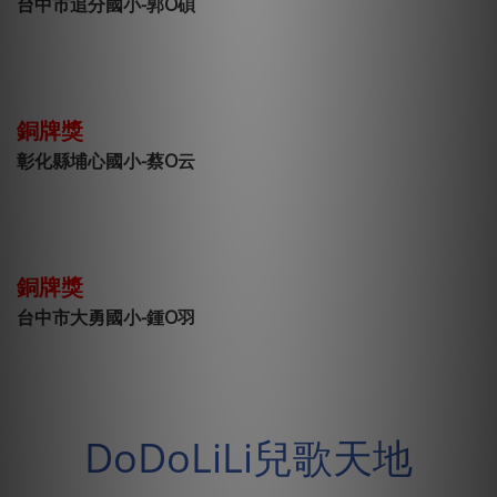
台中市追分國小-郭O碩
銅牌獎
彰化縣埔心國小-蔡O云
銅牌獎
台中市大勇國小-鍾O羽
DoDoLiLi兒歌天地