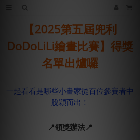
【2025第五屆兜利
DoDoLiLi繪畫比賽】得獎
名單出爐囉
一起看看是哪些小畫家從百位參賽者中
脫穎而出！
📍領獎辦法📍