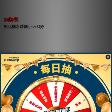
銅牌獎
彰化縣永靖國小-巫O妤
銅牌獎
彰化縣舊館國小-陳O溱
【中年級組】得獎作品
📍
📍