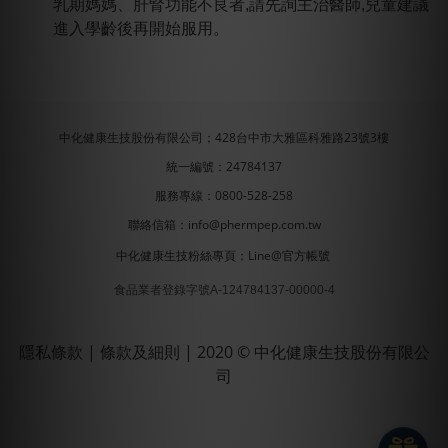
乳期媽媽、肝腎功能不良者,請先詢主治醫師,兒童建議
進入學齡後再開始服用。
中化健康生技股份有限公司；428台中市大雅區科雅路23號3樓
統一編號：24784137
服務專線：0800-528-258
聯絡信箱：info@phermpep.com.tw
中化健康生技粉絲專頁
；
Line@官方帳號
食品業者登錄字號A-124784137-00000-4
隱私條款
|
條款及細則
| 2020 © 中化健康生技股份有限公
司