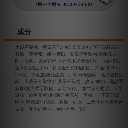
成分
小麥胚芽油、葉黃素FloraGLORLutein20%SAF(紅花
籽油、葉黃素、維生素E)、金盞花萃取物(麥芽寡糖、
阿拉伯膠、金盞花萃取物(含玉米黃素5%)、混合濃縮
生育醇(維生素E)、抗壞血酸棕櫚酸酯)、魚油(含EPA、
DHA)、抗壞血酸(維生素C)、葡萄糖酸鋅、脂肪酸甘油
酯、山桑子萃取物(山桑子萃取物、麥芽糊精)、黑醋栗
萃取物(黑醋栗取物、麥芽糊精)、維生素A(明膠、玉米
澱粉、維生素A醋酸鹽(維生素A)、蔗糖、二丁基經基
甲苯)膠囊成分(明膠、甘油、純水、二氧化鈦食用黃色
四號、食用紅色六、食用藍色一號)