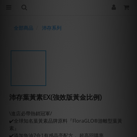
全部商品
沛存系列
沛存葉黃素EX(強效版黃金比例)
\進店必帶熱銷冠軍/
✔️全球知名葉黃素品牌原料『FloraGLO®游離型葉黃
素』
✔️添加魚油7合1有感晶亮配方， 超高回購率