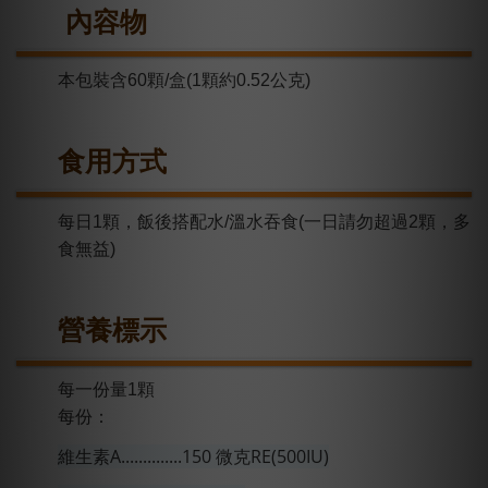
內容物
本包裝含60顆/盒(1顆約0.52公克)
食用方式
每日1顆，飯後搭配水/溫水吞食(一日請勿超過2顆，多
食無益)
營養標
示
每一份量1顆
每份：
維生素A..............150 微克RE(500IU)