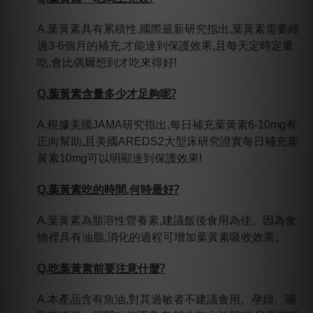
A.葉黃素具有累積性,國際最新研究指出,葉黃素需要經
過3-6個月的補充,才能達到保護效果,且每天定時定量
吃,會比偶爾想到才吃來得好!
Q.
葉
黃素含量多少才足夠呢?
A.根據美國JAMA研究指出,每日補充葉黃素6-10mg有
正向幫助,且美國AREDS2大型床研究證實每日補充葉
黃素10mg可以明顯達到保護效果!
Q.葉黃素吃的時間,何時最好?
A.葉黃素為脂溶性營養素,建議飯後食用為佳。因為食
物裡具有油脂,消化的過程可增加葉黃素吸收效果。
Q.吃葉黃素前要注意什麼?
A.本產品含有魚油,對其過敏者不建議食用。孕婦、哺