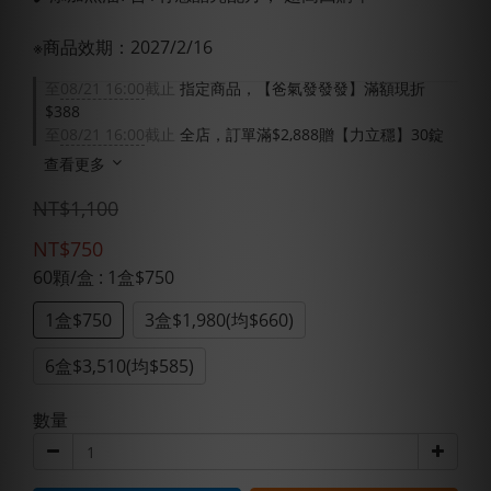
※商品效期：2027/2/16
至
08/21 16:00
截止
指定商品，【爸氣發發發】滿額現折
$388
至
08/21 16:00
截止
全店，訂單滿$2,888贈【力立穩】30錠
查看更多
NT$1,100
NT$750
60顆/盒
: 1盒$750
1盒$750
3盒$1,980(均$660)
6盒$3,510(均$585)
數量