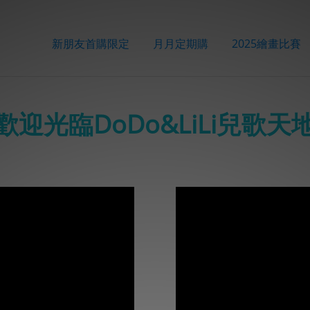
新朋友首購限定
月月定期購
2025繪畫比賽
歡迎光臨DoDo&LiLi兒歌天