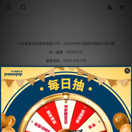
中化健康生技股份有限公司；428台中市大雅區科雅路23號3樓
統一編號：24784137
服務專線：0800-528-258
聯絡信箱：info@phermpep.com.tw
中化健康生技粉絲專頁
；
Line@官方帳號
食品業者登錄字號A-124784137-00000-4
隱私條款
|
條款及細則
| 2020 © 中化健康生技股份有限公
司